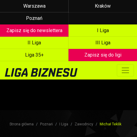
Warszawa
Kraków
Poznań
Zapisz się do newslettera
I Liga
II Liga
III Liga
Liga 35+
Zapisz się do ligi
Strona główna
Poznań
I Liga
Zawodnicy
Michał Teklik