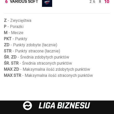
VARIOUS SOFT
6
10
2 :6
8
Z
- Zwycięśtwa
P
- Porażki
M
- Mecze
PKT
- Punkty
ZD
- Punkty zdobyte (łacznie)
STR
- Punkty stracone (łacznie)
ŚR. ZD
- Średnia zdobytych punktów
ŚR. STR
- Średnia straconych punktów
MAX ZD
- Maksymalna ilość zdobytych punktów
MAX STR
- Maksymalna ilość straconych punktów