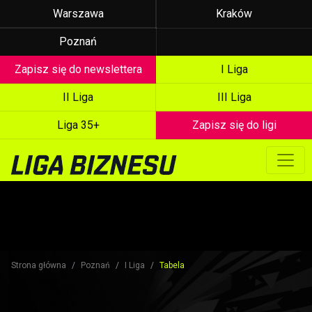
Warszawa
Kraków
Poznań
Zapisz się do newslettera
I Liga
II Liga
III Liga
Liga 35+
Zapisz się do ligi
Strona główna
Poznań
I Liga
Tabela