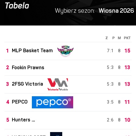
Tabela
Wybierz sezon:
Wiosna 2026
Z P
M
PKT
MLP Basket Team
1
15
7 :1
8
2
Fookin Prawns
13
5 :3
8
2FSG Victoria
3
13
5 :3
8
PEPCO
4
11
3 :5
8
Hunters
5
10
2 :6
8