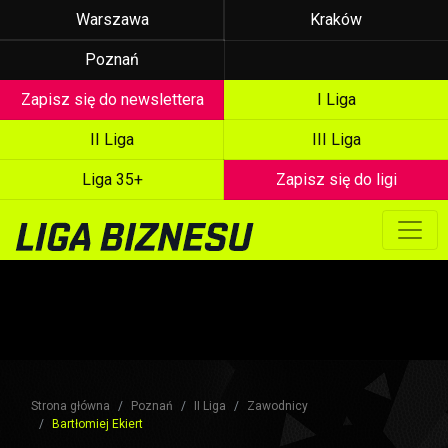
Warszawa
Kraków
Poznań
Zapisz się do newslettera
I Liga
II Liga
III Liga
Liga 35+
Zapisz się do ligi
Strona główna
Poznań
II Liga
Zawodnicy
Bartłomiej Ekiert