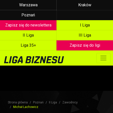
Warszawa
Kraków
Poznań
Zapisz się do newslettera
I Liga
II Liga
III Liga
Liga 35+
Zapisz się do ligi
Strona główna
Poznań
II Liga
Zawodnicy
Michał Lachowicz