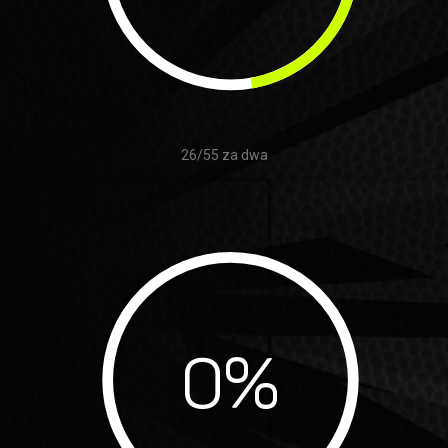
26/55 za dwa
0
%