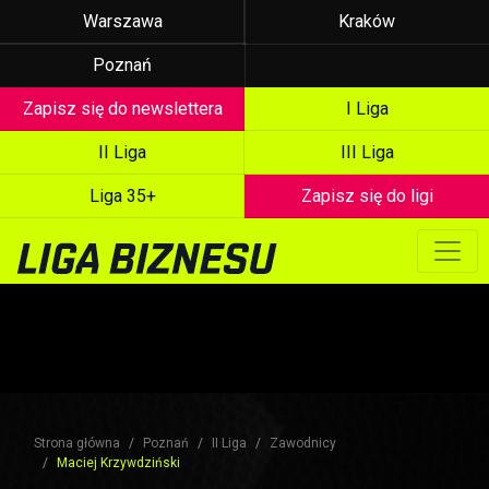
Warszawa
Kraków
Poznań
Zapisz się do newslettera
I Liga
II Liga
III Liga
Liga 35+
Zapisz się do ligi
Strona główna
Poznań
II Liga
Zawodnicy
Maciej Krzywdziński