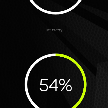
0/2 za trzy
54
%