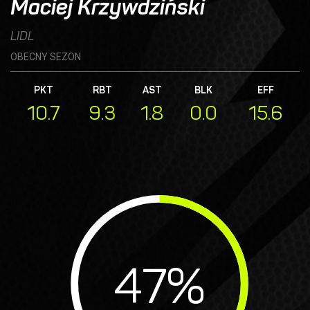
Maciej Krzywdziński
LIDL
OBECNY SEZON
PKT
RBT
AST
BLK
EFF
10.7
9.3
1.8
0.0
15.6
47
%