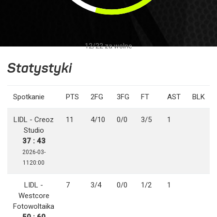
12/22 za wolne
Statystyki
Spotkanie
PTS
2FG
3FG
FT
AST
BLK
LIDL - Creoz
11
4/10
0/0
3/5
1
Studio
37 : 43
2026-03-
1120:00
LIDL -
7
3/4
0/0
1/2
1
Westcore
Fotowoltaika
50 : 60