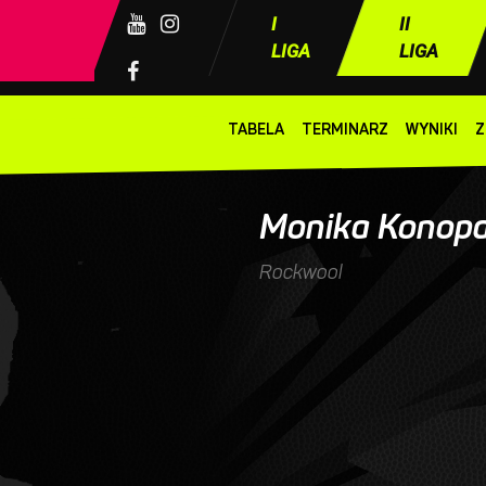
I
II
LIGA
LIGA
TABELA
TERMINARZ
WYNIKI
Z
nika Konopacka
Monika Konop
Rockwool