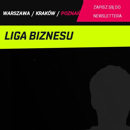
ZAPISZ SIĘ DO
WARSZAWA
KRAKÓW
POZNAŃ
NEWSLETTERA
Strona główna
Poznań
II Liga
Zawodnicy
Mo