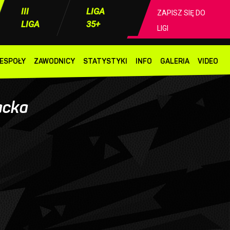
III
LIGA
ZAPISZ SIĘ DO
LIGA
35+
LIGI
ESPOŁY
ZAWODNICY
STATYSTYKI
INFO
GALERIA
VIDEO
acka