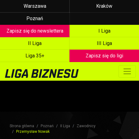
Warszawa
Kraków
Poznań
Zapisz się do newslettera
I Liga
II Liga
III Liga
Liga 35+
Zapisz się do ligi
Strona główna
Poznań
II Liga
Zawodnicy
Przemysław Nowak