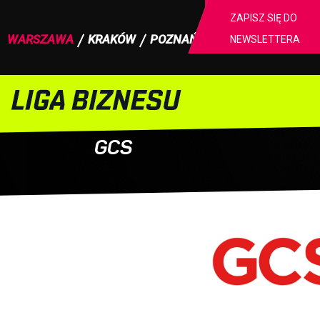
ZAPISZ SIĘ DO
WARSZAWA
KRAKÓW
POZNAŃ
NEWSLETTERA
Strona główna
Warszawa
I Liga Firmowa
Zespo
GCS