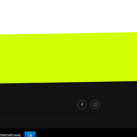
©2026Koszykarska Liga Biznesu
nternetowej.
Ok