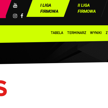
I LIGA
II LIGA
FIRMOWA
FIRMOWA
TABELA
TERMINARZ
WYNIKI
Z
ły
GCS