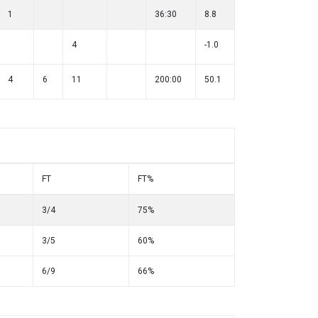
1
36:30
8.8
4
-1.0
4
6
11
200:00
50.1
FT
FT%
3/4
75%
3/5
60%
6/9
66%