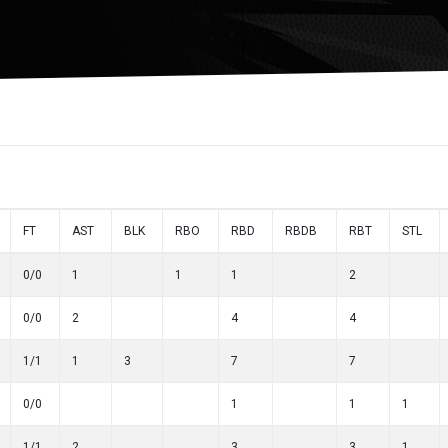
FT
AST
BLK
RBO
RBD
RBDB
RBT
STL
0/0
1
1
1
2
0/0
2
4
4
1/1
1
3
7
7
0/0
1
1
1
1/1
2
3
3
1