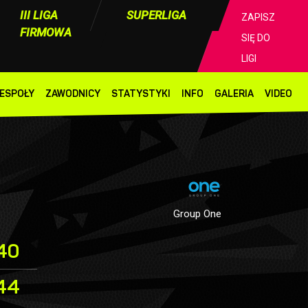
III LIGA
SUPERLIGA
ZAPISZ
FIRMOWA
SIĘ DO
LIGI
ESPOŁY
ZAWODNICY
STATYSTYKI
INFO
GALERIA
VIDEO
Group One
40
44