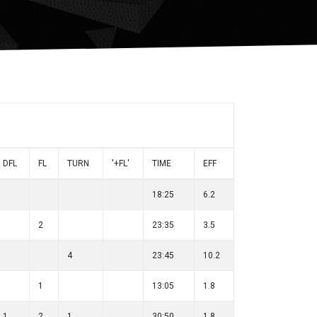
DFL
FL
TURN
'+FL'
TIME
EFF
18:25
6.2
2
23:35
3.5
4
23:45
10.2
1
13:05
1.8
1
2
1
30:50
1.8