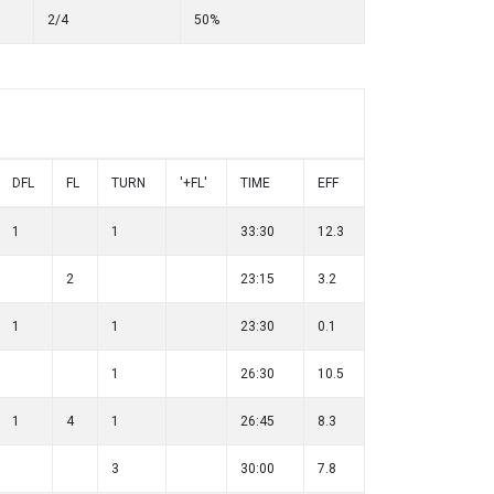
2/4
50%
DFL
FL
TURN
'+FL'
TIME
EFF
1
1
33:30
12.3
2
23:15
3.2
1
1
23:30
0.1
1
26:30
10.5
1
4
1
26:45
8.3
3
30:00
7.8