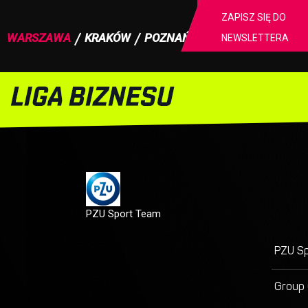
ZAPISZ SIĘ DO
WARSZAWA
KRAKÓW
POZNAŃ
NEWSLETTERA
Strona główna
Warszawa
I Liga Firmowa
Wynik
PZU Sport Team
PZU S
Group