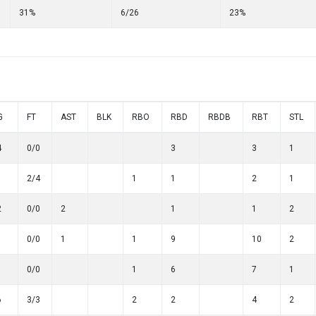
31%
6/26
23%
G
FT
AST
BLK
RBO
RBD
RBDB
RBT
STL
4
0/0
3
3
1
1
2/4
1
1
2
1
2
0/0
2
1
1
2
1
0/0
1
1
9
10
2
1
0/0
1
6
7
1
6
3/3
2
2
4
2