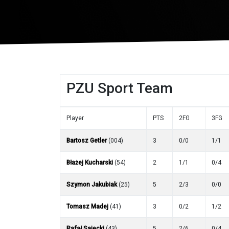
PZU Sport Team
Player
PTS
2FG
3FG
Bartosz Getler
(004)
3
0/0
1/1
Błażej Kucharski
(54)
2
1/1
0/4
Szymon Jakubiak
(25)
5
2/3
0/0
Tomasz Madej
(41)
3
0/2
1/2
Rafał Sajecki
(43)
5
2/6
0/4