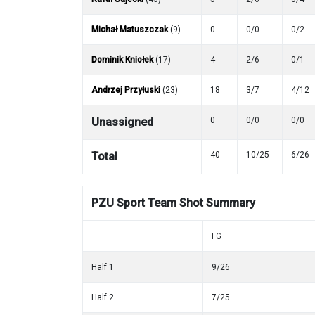
Michał Matuszczak
(9)
0
0/0
0/2
Dominik Kniołek
(17)
4
2/6
0/1
Andrzej Przyłuski
(23)
18
3/7
4/12
Unassigned
0
0/0
0/0
Total
40
10/25
6/26
PZU Sport Team
Shot Summary
FG
Half 1
9/26
Half 2
7/25