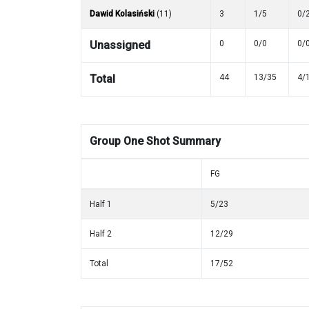
Dawid Kolasiński
(11)
3
1/5
0/
Unassigned
0
0/0
0/
Total
44
13/35
4/
Group One
Shot Summary
FG
Half 1
5/23
Half 2
12/29
Total
17/52