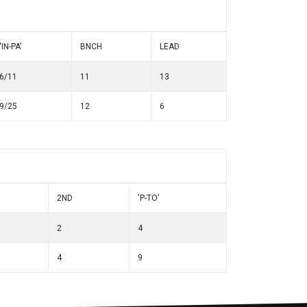
'IN-PA'
BNCH
LEAD
6/11
11
13
9/25
12
6
2ND
'P-TO'
2
4
4
9