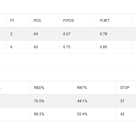
FT
POS
P/POS
P/ATT
2
60
0.67
0.78
6
60
0.75
0.85
%
RBD%
RBT%
STOP
76.5%
44.1%
37
88.2%
55.9%
42