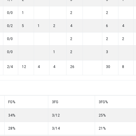
0/0
1
2
2
0/2
5
1
2
4
6
4
0/0
2
2
2
0/0
1
2
3
2/4
12
4
4
26
30
8
FG%
3FG
3FG%
34%
3/12
25%
28%
3/14
21%