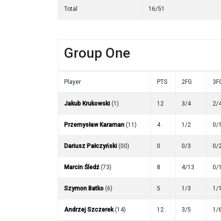
Total
16/51
Group One
Player
PTS
2FG
3F
Jakub Krukowski
(1)
12
3/4
2/
Przemysław Karaman
(11)
4
1/2
0/
Dariusz Pałczyński
(00)
0
0/3
0/
Marcin Śledź
(73)
8
4/13
0/
Szymon Batko
(6)
5
1/3
1/
Andrzej Szczerek
(14)
12
3/5
1/