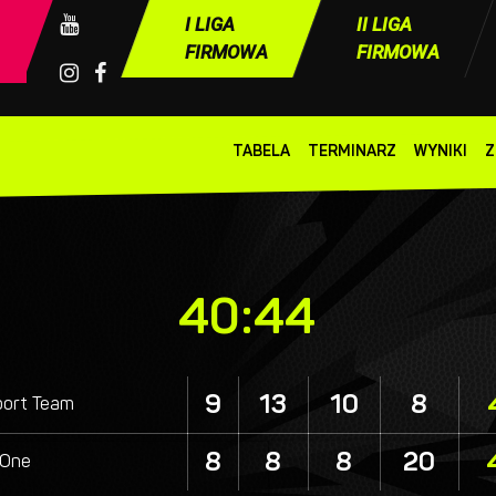
I LIGA
II LIGA
FIRMOWA
FIRMOWA
TABELA
TERMINARZ
WYNIKI
Z
i
PZU Sport Team vs Group One
40:44
9
13
10
8
port Team
8
8
8
20
 One