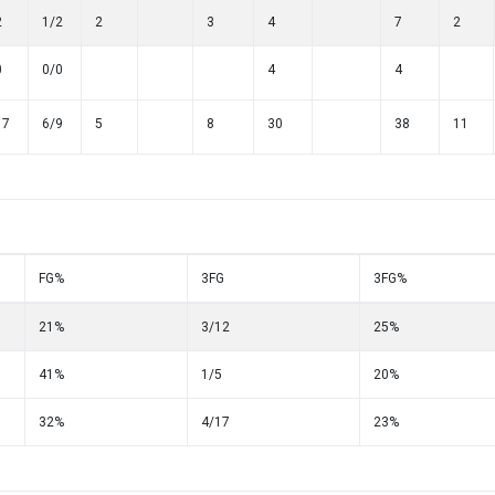
2
1/2
2
3
4
7
2
0
0/0
4
4
17
6/9
5
8
30
38
11
FG%
3FG
3FG%
21%
3/12
25%
41%
1/5
20%
32%
4/17
23%