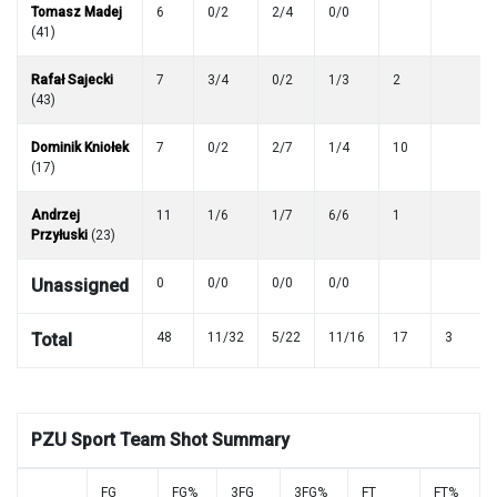
Tomasz Madej
6
0/2
2/4
0/0
(41)
Rafał Sajecki
7
3/4
0/2
1/3
2
(43)
Dominik Kniołek
7
0/2
2/7
1/4
10
(17)
Andrzej
11
1/6
1/7
6/6
1
Przyłuski
(23)
Unassigned
0
0/0
0/0
0/0
Total
48
11/32
5/22
11/16
17
3
PZU Sport Team
Shot Summary
FG
FG%
3FG
3FG%
FT
FT%