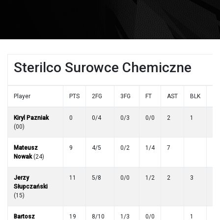
Sterilco Surowce Chemiczne
Player
PTS
2FG
3FG
FT
AST
BLK
R
Kiryl Pazniak
0
0/4
0/3
0/0
2
1
1
(00)
Mateusz
9
4/5
0/2
1/4
7
Nowak
(24)
Jerzy
11
5/8
0/0
1/2
2
3
1
Słupczański
(15)
Bartosz
19
8/10
1/3
0/0
1
3