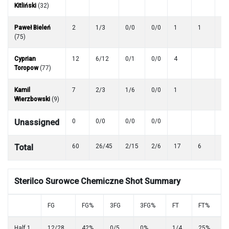
Kitliński
(32)
Paweł Bieleń
2
1/3
0/0
0/0
1
1
(75)
Cyprian
12
6/12
0/1
0/0
4
Toropow
(77)
Kamil
7
2/3
1/6
0/0
1
Wierzbowski
(9)
Unassigned
0
0/0
0/0
0/0
Total
60
26/45
2/15
2/6
17
6
5
Sterilco Surowce Chemiczne
Shot Summary
FG
FG%
3FG
3FG%
FT
FT%
Half 1
12/28
42%
0/5
0%
1/4
25%