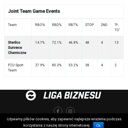
Joint Team Game Events
Team
RBO%
RBD%
RBT%
STOP
2ND
'P-
TO'
Sterilco
14.7%
72.1%
46.8%
48
4
13
Surowce
Chemiczne
PZU Sport
27.9%
85.3%
53.2%
38
4
2
Team
Używamy plików cookies, aby zapewnić najlepsze wrażenia podczas
korzystania z naszej strony internetowej.
Ok
©2026Koszykarska Liga Biznesu