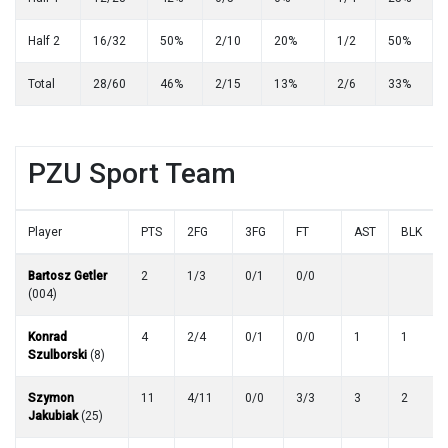
Half 2
16/32
50%
2/10
20%
1/2
50%
Total
28/60
46%
2/15
13%
2/6
33%
PZU Sport Team
Player
PTS
2FG
3FG
FT
AST
BLK
Bartosz Getler
2
1/3
0/1
0/0
(004)
Konrad
4
2/4
0/1
0/0
1
1
Szulborski
(8)
Szymon
11
4/11
0/0
3/3
3
2
Jakubiak
(25)