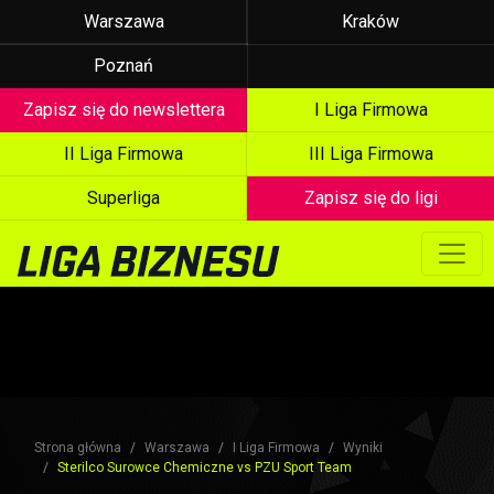
Warszawa
Kraków
Poznań
Zapisz się do newslettera
I Liga Firmowa
II Liga Firmowa
III Liga Firmowa
Superliga
Zapisz się do ligi
Strona główna
Warszawa
I Liga Firmowa
Wyniki
Sterilco Surowce Chemiczne vs PZU Sport Team