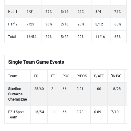
Half 1
9/31
29%
3/12
25%
3/4
75%
Half 2
7/23
30%
2/10
20%
8/12
66%
Total
16/54
29%
5/22
22%
11/16
68%
Single Team Game Events
Team
FG
FT
POS
P/POS
P/ATT
'IN-PA'
B
Sterilco
28/60
2
66
0.91
1.00
18/28
2
Surowce
Chemiczne
PZU Sport
16/54
11
66
0.73
0.89
7/19
1
Team