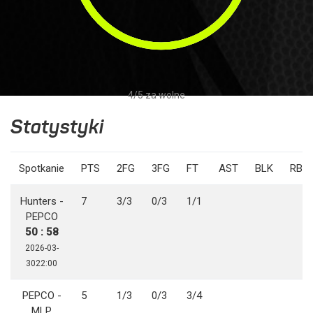
4/5 za wolne
Statystyki
Spotkanie
PTS
2FG
3FG
FT
AST
BLK
RBO
Hunters -
7
3/3
0/3
1/1
PEPCO
50 : 58
2026-03-
3022:00
PEPCO -
5
1/3
0/3
3/4
MLP