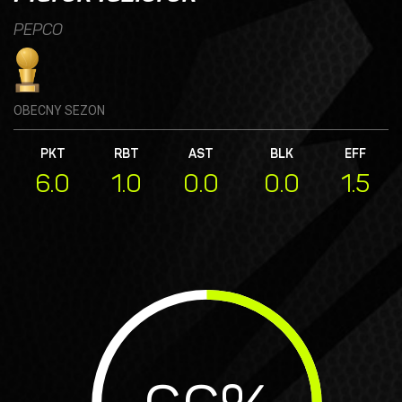
PEPCO
OBECNY SEZON
PKT
RBT
AST
BLK
EFF
6.0
1.0
0.0
0.0
1.5