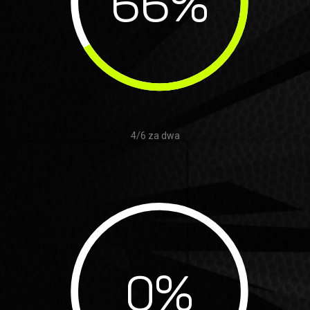
66
%
4/6 za dwa
0
%