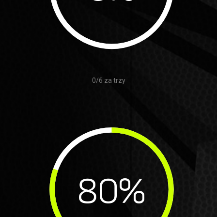
0/6 za trzy
80
%