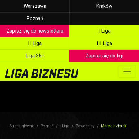
Warszawa
Kraków
Poznań
Zapisz się do newslettera
I Liga
II Liga
III Liga
Liga 35+
Zapisz się do ligi
Strona główna
Poznań
I Liga
Zawodnicy
Marek Idziorek